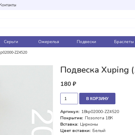
Контакты
Серьги
Ожерелья
Подвески
Браслеты
kp02000-ZZ4520
Подвеска Xuping 
180 ₽
В КОРЗИНУ
Артикул:
18kp02000-ZZ4520
Покрытие:
Позолота 18К
Вставка:
Цирконы
Цвет вставки:
Белый