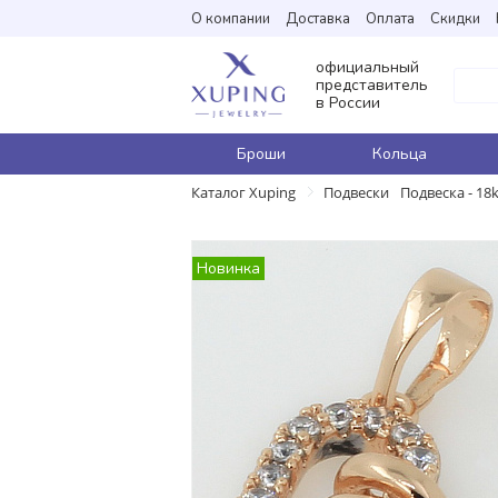
О компании
Доставка
Оплата
Скидки
официальный
представитель
в России
Броши
Кольца
Каталог Xuping
Подвески
Подвеска - 18
Новинка