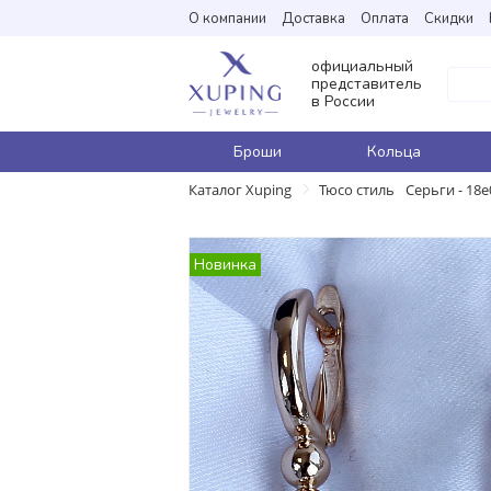
О компании
Доставка
Оплата
Скидки
официальный
представитель
в России
Броши
Кольца
Каталог Xuping
Тюсо стиль
Серьги - 18
Новинка