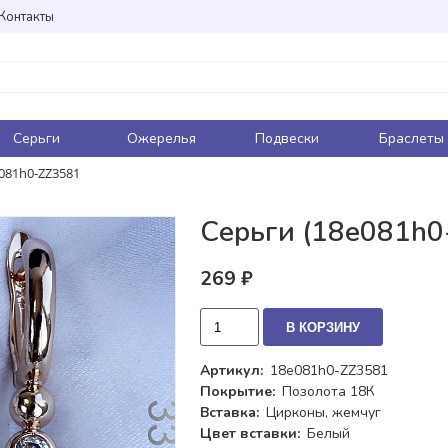
Контакты
Серьги
Ожерелья
Подвески
Браслеты
e081h0-ZZ3581
Серьги (18e081h0
269 ₽
В КОРЗИНУ
Артикул:
18e081h0-ZZ3581
Покрытие:
Позолота 18К
Вставка:
Цирконы, жемчуг
Цвет вставки:
Белый